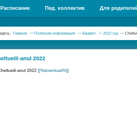
Расписание
Пед. коллектив
Для родителе
здесь:
Главная
Полезная информация
Бюджет
2022 год
Cheltue
eltueili-anul 2022
Cheltueili-anul 2022
[[%download%]]