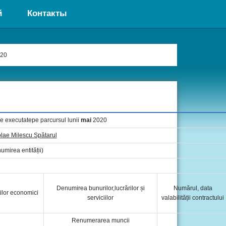
й
Контакты
020
ile executatepe parcursul lunii
mai
2020
olae Milescu Spătarul
umirea entității)
Denumirea bunurilor,lucrărilor și
Numărul, data
ilor economici
serviciilor
valabilității contractului
Renumerarea muncii