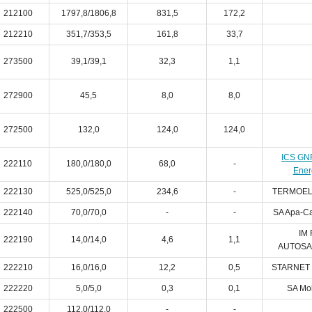
212100
1797,8/1806,8
831,5
172,2
212210
351,7/353,5
161,8
33,7
273500
39,1/39,1
32,3
1,1
272900
45,5
8,0
8,0
272500
132,0
124,0
124,0
ICS GNF
222110
180,0/180,0
68,0
-
Ener
222130
525,0/525,0
234,6
-
TERMOEL
222140
70,0/70,0
-
-
SA Apa-Ca
IM
222190
14,0/14,0
4,6
1,1
AUTOSA
222210
16,0/16,0
12,2
0,5
STARNET 
222220
5,0/5,0
0,3
0,1
SA Mo
222500
112,0/112,0
-
-