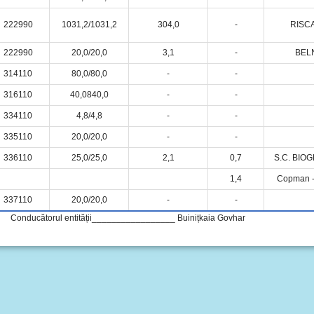
222990
1031,2/1031,2
304,0
-
RISCA
222990
20,0/20,0
3,1
-
BEL
314110
80,0/80,0
-
-
316110
40,0840,0
-
-
334110
4,8/4,8
-
-
335110
20,0/20,0
-
-
336110
25,0/25,0
2,1
0,7
S.C. BIOG
1,4
Copman -
337110
20,0/20,0
-
-
nducătorul entității_________________ Buinițkaia Go