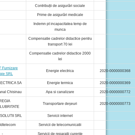
Contribuții de asigurări sociale
Prime de asigurări medicale
Indemn pt incapacitatea temp de
munca
Compensatie cadrelor didactice pentru
transport 70 lei
Compensatie cadrelor didactice 2000
lei
 Furnizare
Energie electrica
2020-0000000368
gie SRL
ECTRICA SA
Energie termica
2020-0000000369
nal Chisinau
Apa si canalizare
2020-0000000772
 REGIA
Transportare deșeuri
2020-0000000773
LUBRITATE
SOLUTII SRL
Servicii internet
ldtelecom
Servicii de telecomunicatii
-
Servicii de reparatii curente