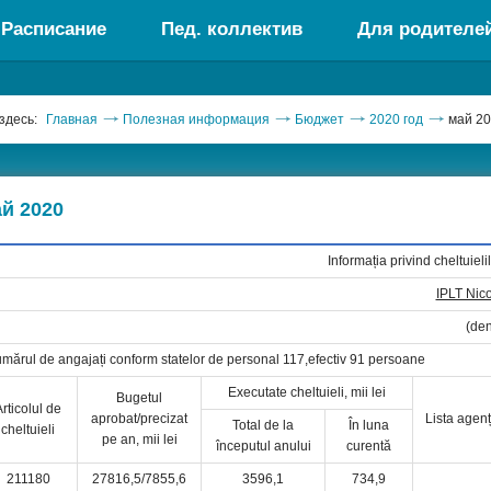
Расписание
Пед. коллектив
Для родителе
здесь:
Главная
Полезная информация
Бюджет
2020 год
май 2
й 2020
Informația privind cheltuiel
IPLT Nic
(den
mărul de angajați conform statelor de personal 117,efectiv 91 persoane
Executate cheltuieli, mii lei
Bugetul
Articolul de
aprobat/precizat
Lista agenț
Total de la
În luna
cheltuieli
pe an, mii lei
începutul anului
curentă
211180
27816,5/7855,6
3596,1
734,9