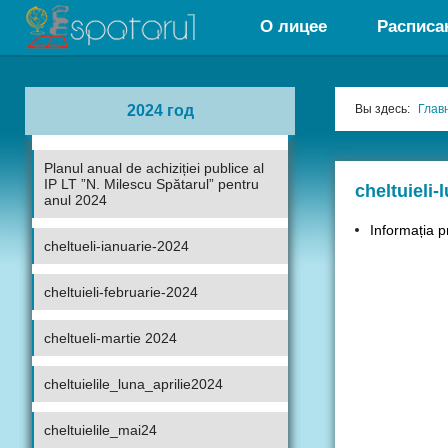
О лицее
Расписа
2024 год
Вы здесь:
Глав
Planul anual de achiziției publice al
IP LT ”N. Milescu Spătarul” pentru
cheltuieli-
anul 2024
Informația pr
cheltueli-ianuarie-2024
cheltuieli-februarie-2024
cheltueli-martie 2024
cheltuielile_luna_aprilie2024
cheltuielile_mai24