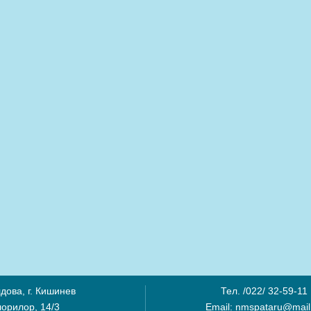
дова, г. Кишинев
Тел. /022/ 32-59-11
лорилор, 14/3
Email: nmspataru@mail