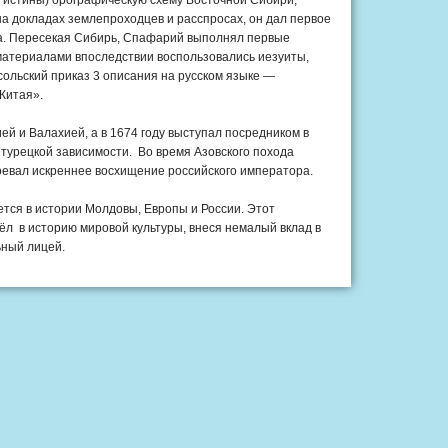
 истины) орографическую схему Восточной Сибири,
 на докладах землепроходцев и расспросах, он дал первое
ира. Пересекая Сибирь, Спафарий выполнял первые
материалами впоследствии воспользовались иезуиты,
сольский приказ 3 описания на русском языке —
Китая».
ей и Валахией, а в 1674 году выступал посредником в
 турецкой зависимости. Во время Азовского похода
воевал искреннее восхищение российского императора.
нется в истории Молдовы, Европы и России. Этот
ёл в историю мировой культуры, внеся немалый вклад в
ьный лицей.