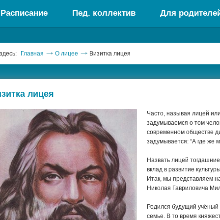
Расписание
Пед. коллектив
Для родителе
здесь:
Главная
О лицее
Визитка лицея
зитка лицея
Часто, называя лицей или
задумываемся о том чело
современном обществе дик
задумывается: “А где же 
Назвать лицей тогдашние
вклад в развитие культуры
Итак, мы представляем н
Николая Гавриловича Мил
Родился будущий учёный 
семье. В то время княже