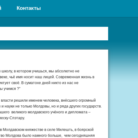
й
Контакты
 школу, в котором учишься, мы абсолютно не
веке, чьё имя носит наш лицей. Современная жизнь в
тует своё. В суматохе дней никто из нас не
мы учимся ?”
 власти решили именем человека, внёсшего огромный
 и науки не только Молдовы, но и ряда других государств.
ашего великого молдавского учёного и дипломата –
еску-Спэтару.
в Молдавском княжестве в селе Милешть, в боярской
ство Молдова было намного больше, чем сегодняшняя