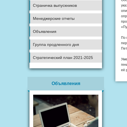
Обо
Страничка выпускников
ука
опи
опр
Менеджерские отчеты
про
«Пу
Объявления
По 
пер
Группа продленного дня
Пет
Стратегический план 2021-2025
Уме
ген
её 
Объявления