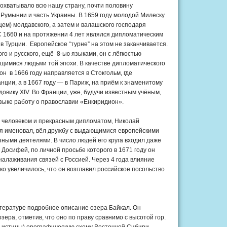
 охватывало всю нашу страну, почти половину
Румынии и часть Украины. В 1659 году молодой Милеску
ем) молдавского, а затем и валашского господаря
С 1660 и на протяжении 4 лет являлся дипломатическим
 Турции. Европейское “турне” на этом не заканчивается.
о и русского, ещё 8-ью языками, он с лёгкостью
имися людьми той эпохи. В качестве дипломатического
он в 1666 году направляется в Стокгольм, где
нции, а в 1667 году — в Париж, на приём к знаменитому
овику XIV. Во Франции, уже, будучи известным учёным,
языке работу о православии «Енкиридион».
 человеком и прекрасным дипломатом, Николай
бя именовал, вёл дружбу с выдающимися европейскими
зными деятелями. В число людей его круга входил даже
Досифей, по личной просьбе которого в 1671 году он
налаживания связей с Россией. Через 4 года влияние
о увеличилось, что он возглавил российское посольство
тературе подробное описание озера Байкал. Он
зера, отметив, что оно по праву сравнимо с высотой гор.