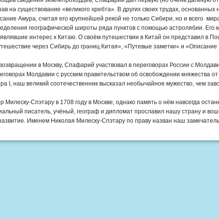
бщив сведения землепроходцев, Спафарий дал первую (но очень далёкую от
зав на существование «великого хребта». В других своих трудах, основанных
сание Амура, считая его крупнейшей рекой не только Сибири, но и всего м
еделения географической широты ряда пунктов с помощью астролябии. Его 
являвшие интерес к Китаю. О своём путешествии в Китай он представил в По
тешествие через Сибирь до границ Китая», «Путевые заметки» и «Описание 
возвращении в Москву, Спафарий участвовал в переговорах России с Молдави
еговорах Молдавии с русским правительством об освобождении княжества от
ра I, наш великий соотечественник высказал необычайное мужество, чем за
р Милеску-Спэтару в 1708 году в Москве, однако память о нём навсегда оста
иальный писатель, учёный, географ и дипломат прославил нашу страну и вош
развитие. Именем Николая Милеску-Спэтару по праву назван наш замечател