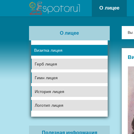
О лицее
О лицее
Вы 
Визитка лицея
Ви
Герб лицея
Гимн лицея
История лицея
Логотип лицея
Полезная информация