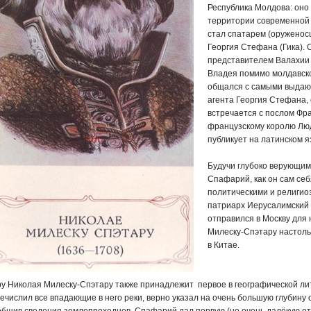
Республика Молдова: оно
территории современной 
стал спатарем (оруженосц
Георгия Стефана (Гика). 
представителем Валахии в
Владея помимо молдавског
общался с самыми выдающ
агента Георгия Стефана, 
встречается с послом Фра
французскому королю Люд
публикует на латинском 
Будучи глубоко верующим
Спафарий, как он сам се
политическими и религио
патриарх Иерусалимский 
отправился в Москву для 
Милеску-Спэтару настольк
в Китае.
у Николая Милеску-Спэтару также принадлежит первое в географической ли
ечислил все впадающие в него реки, верно указал на очень большую глубину о