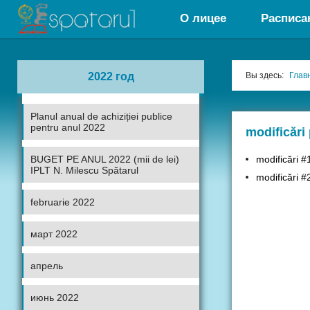
О лицее
Расписа
2022 год
Вы здесь:
Глав
Planul anual de achiziției publice
pentru anul 2022
modificări 
BUGET PE ANUL 2022 (mii de lei)
modificări #
IPLT N. Milescu Spătarul
modificări #
februarie 2022
март 2022
апрель
июнь 2022