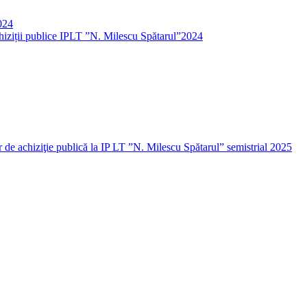
024
iziții publice IPLT ”N. Milescu Spătarul”2024
r de achiziţie publică la IP LT ”N. Milescu Spătarul” semistrial 2025