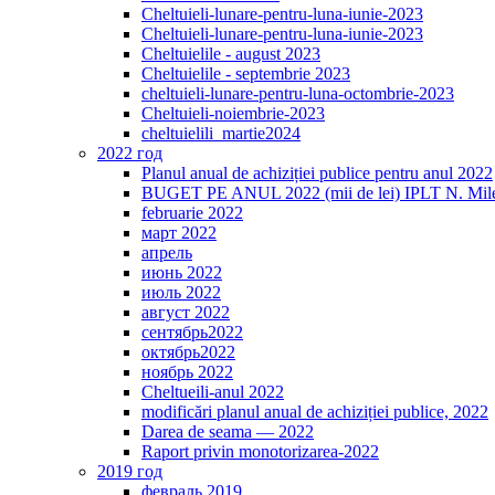
Cheltuieli-lunare-pentru-luna-iunie-2023
Cheltuieli-lunare-pentru-luna-iunie-2023
Cheltuielile - august 2023
Cheltuielile - septembrie 2023
cheltuieli-lunare-pentru-luna-octombrie-2023
Cheltuieli-noiembrie-2023
cheltuielili_martie2024
2022 год
Planul anual de achiziției publice pentru anul 2022
BUGET PE ANUL 2022 (mii de lei) IPLT N. Mile
februarie 2022
март 2022
апрель
июнь 2022
июль 2022
август 2022
сентябрь2022
октябрь2022
ноябрь 2022
Cheltueili-anul 2022
modificări planul anual de achiziției publice, 2022
Darea de seama — 2022
Raport privin monotorizarea-2022
2019 год
февраль 2019