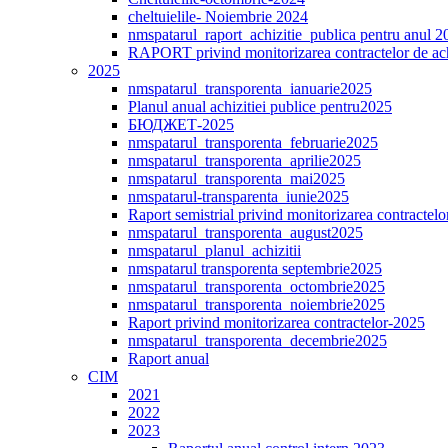
cheltuielile- Noiembrie 2024
nmspatarul_raport_achizitie_publica pentru anul 2
RAPORT privind monitorizarea contractelor de ach
2025
nmspatarul_transporenta_ianuarie2025
Planul anual achizitiei publice pentru2025
БЮДЖЕТ-2025
nmspatarul_transporenta_februarie2025
nmspatarul_transporenta_aprilie2025
nmspatarul_transporenta_mai2025
nmspatarul-transparenta_iunie2025
Raport semistrial privind monitorizarea contractelo
nmspatarul_transporenta_august2025
nmspatarul_planul_achizitii
nmspatarul transporenta septembrie2025
nmspatarul_transporenta_octombrie2025
nmspatarul_transporenta_noiembrie2025
Raport privind monitorizarea contractelor-2025
nmspatarul_transporenta_decembrie2025
Raport anual
CIM
2021
2022
2023