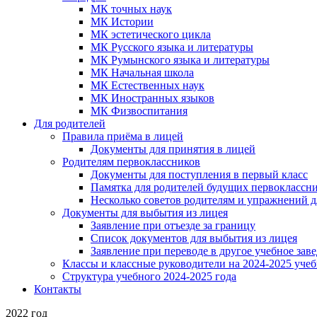
МК точных наук
МК Истории
МК эстетического цикла
МК Русского языка и литературы
МК Румынского языка и литературы
МК Начальная школа
МК Естественных наук
МК Иностранных языков
МК Физвоспитания
Для родителей
Правила приёма в лицей
Документы для принятия в лицей
Родителям первоклассников
Документы для поступления в первый класс
Памятка для родителей будущих первоклассн
Несколько советов родителям и упражнений 
Документы для выбытия из лицея
Заявление при отъезде за границу
Список документов для выбытия из лицея
Заявление при переводе в другое учебное зав
Классы и классные руководители на 2024-2025 уче
Структура учебного 2024-2025 года
Контакты
2022 год