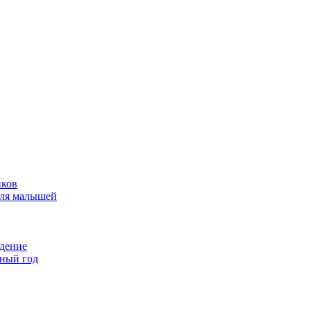
иков
для малышей
едение
бный год