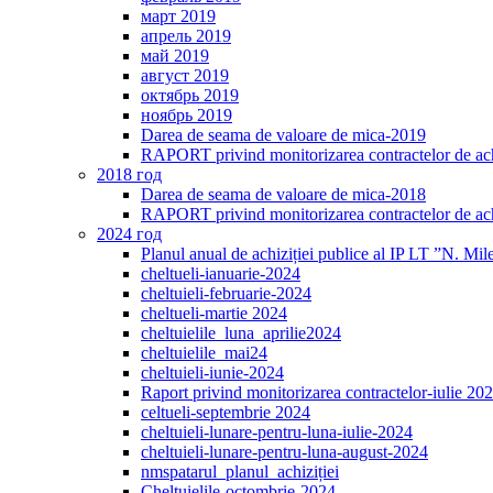
март 2019
апрель 2019
май 2019
август 2019
октябрь 2019
ноябрь 2019
Darea de seama de valoare de mica-2019
RAPORT privind monitorizarea contractelor de ach
2018 год
Darea de seama de valoare de mica-2018
RAPORT privind monitorizarea contractelor de ach
2024 год
Planul anual de achiziției publice al IP LT ”N. Mi
cheltueli-ianuarie-2024
cheltuieli-februarie-2024
cheltueli-martie 2024
cheltuielile_luna_aprilie2024
cheltuielile_mai24
cheltuieli-iunie-2024
Raport privind monitorizarea contractelor-iulie 20
celtueli-septembrie 2024
cheltuieli-lunare-pentru-luna-iulie-2024
cheltuieli-lunare-pentru-luna-august-2024
nmspatarul_planul_achiziției
Cheltuielile-octombrie-2024