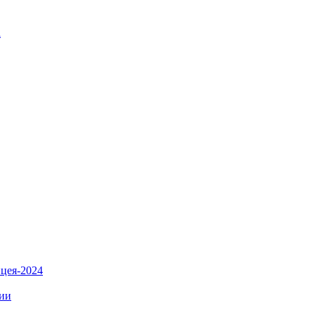
l
цея-2024
нии