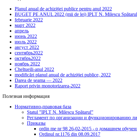
Planul anual de achiziției publice pentru anul 2022
BUGET PE ANUL 2022 (mii de lei) IPLT N. Milescu Spătaru
februarie 2022
март 2022
апрель
июнь 2022
июль 2022
август 2022
сентябрь2022
октябрь2022
ноябрь 2022
Cheltueili-anul 2022
modificări planul anual de achiziției publice, 2022
Darea de seama — 2022
Raport privin monotorizarea-2022
Полезная информация
Нормативно-правовая база
Statul ”IPLT N. Milescu Spătarul”
Регламент по организации и функционированию ли
Приказы
ordin me nr 98 26-02-2015 - о домашнем обуче
Оrdinul nr.1176 din 08.09.2017