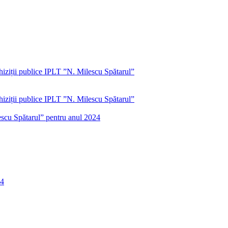
iziții publice IPLT ”N. Milescu Spătarul”
iziții publice IPLT ”N. Milescu Spătarul”
lescu Spătarul” pentru anul 2024
24