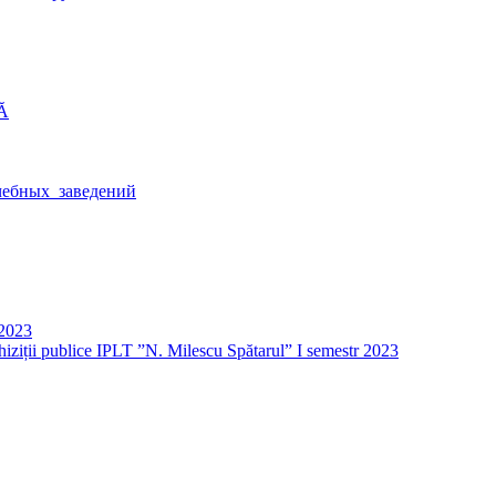
Ă
ебных_заведений
 2023
iziții publice IPLT ”N. Milescu Spătarul” I semestr 2023