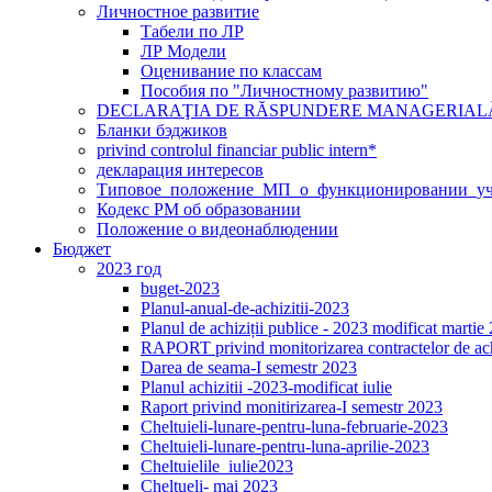
Личностное развитие
Табели по ЛР
ЛР Модели
Оценивание по классам
Пособия по "Личностному развитию"
DECLARAŢIA DE RĂSPUNDERE MANAGERIAL
Бланки бэджиков
privind controlul financiar public intern*
декларация интересов
Типовое_положение_МП_о_функционировании_уч
Кодекс РМ об образовании
Положение о видеонаблюдении
Бюджет
2023 год
buget-2023
Planul-anual-de-achizitii-2023
Planul de achiziții publice - 2023 modificat martie
RAPORT privind monitorizarea contractelor de ach
Darea de seama-I semestr 2023
Planul achizitii -2023-modificat iulie
Raport privind monitirizarea-I semestr 2023
Сheltuieli-lunare-pentru-luna-februarie-2023
Cheltuieli-lunare-pentru-luna-aprilie-2023
Сheltuielile_iulie2023
Сheltueli- mai 2023