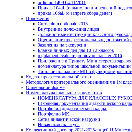
ordin nr. 1499 04.11/2011
Приказ 104аЬ (о выполнении решений педагоги
приказ 10баЬ (о запрете сбора денег)
Положения
Curriculum optionale 2015
Внутренние положения лицея
Должностные инструкции классного руковод
Оценивание профессиональных достижений п
Заявления на экскурсии
Бланки личных дел для 10-12 классов
regulament evaluare promovare transfer 2016
Приложение к Приказу Министерства здравоох
номенклатура типов школьной документации 
Типовое положение МП о функционировании
Кодекс профессиональной этики
Методология критериального оценивания в 1м клас
О школьной форме
Номенклатура школьных документов
НОМЕНКЛАТУРА ДЛЯ КЛАССНЫХ РУКО
Школьная документация дидактического кадр
Портфолио дидактического кадра.
Портфолио МК.
Сетка дидактической нагрузки
Новая номенклатура
Коллективный договор 2021-2025-лицей Н.Милеск