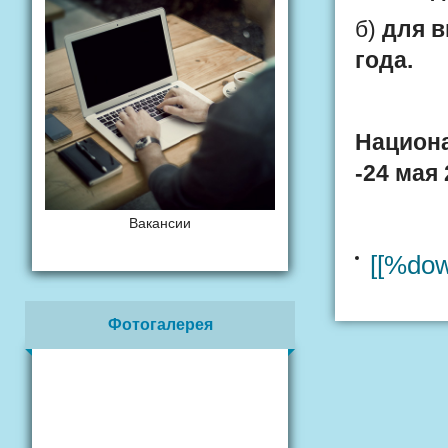
б)
для 
года.
Национ
-
24
мая 
Вакансии
[[%do
Фотогалерея