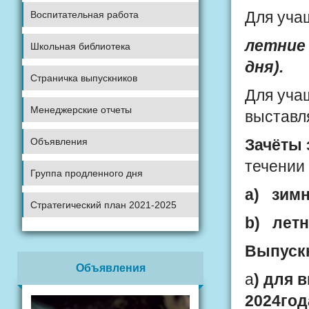
Воспитательная работа
Для уча
летн
Школьная библиотека
дня).
Страничка выпускников
Для уча
Менеджерские отчеты
выставл
Объявления
Зачёты 
течении
Группа продленного дня
a)
зимн
Стратегический план 2021-2025
b)
летн
Выпуск
Объявления
а
) для
202
4
год