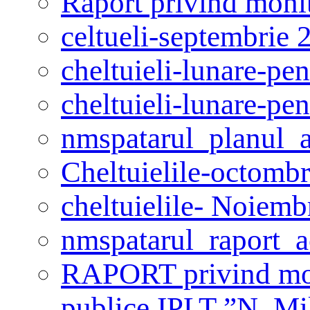
Raport privind monit
celtueli-septembrie 
cheltuieli-lunare-pe
cheltuieli-lunare-pe
nmspatarul_planul_ac
Cheltuielile-octomb
cheltuielile- Noiemb
nmspatarul_raport_a
RAPORT privind monit
publice IPLT ”N. Mi