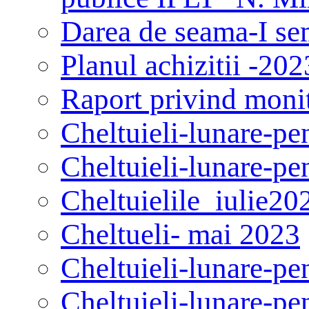
Darea de seama-I se
Planul achizitii -202
Raport privind monit
Сheltuieli-lunare-pe
Cheltuieli-lunare-pe
Сheltuielile_iulie20
Сheltueli- mai 2023
Cheltuieli-lunare-pe
Cheltuieli-lunare-pe