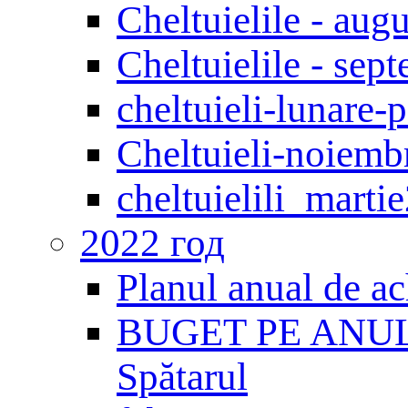
Cheltuielile - aug
Cheltuielile - sep
cheltuieli-lunare
Cheltuieli-noiemb
cheltuielili_marti
2022 год
Planul anual de ac
BUGET PE ANUL 20
Spătarul