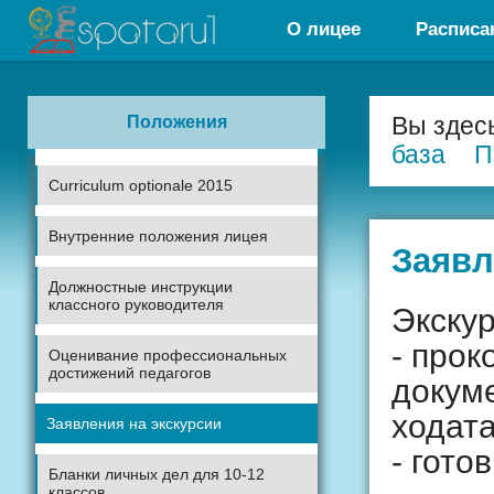
О лицее
Расписа
Положения
Вы здес
база
П
Curriculum optionale 2015
Внутренние положения лицея
Заявл
Должностные инструкции
классного руководителя
Экску
- прок
Оценивание профессиональных
достижений педагогов
докум
ходата
Заявления на экскурсии
- гото
Бланки личных дел для 10-12
классов