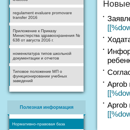
Новые 
regulament evaluare promovare
Заявле
transfer 2016
[[%do
Приложение к Приказу
Министерства здравоохранения №
Ходат
638 от августа 2016 г.
Инфор
номенклатура типов школьной
документации и отчетов
ребен
Согла
Типовое положение МП о
функционировании учебных
заведений
Aprob 
[[%do
Aprob
Полезная информация
[[%do
Нормативно-правовая база