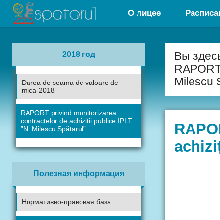
О лицее
Расписа
2018 год
Вы здес
RAPORT pr
Milescu 
Darea de seama de valoare de
mica-2018
RAPORT privind monitorizarea
contractelor de achiziții publice IPLT
RAPOR
”N. Milescu Spătarul”
achizi
Полезная информация
Нормативно-правовая база