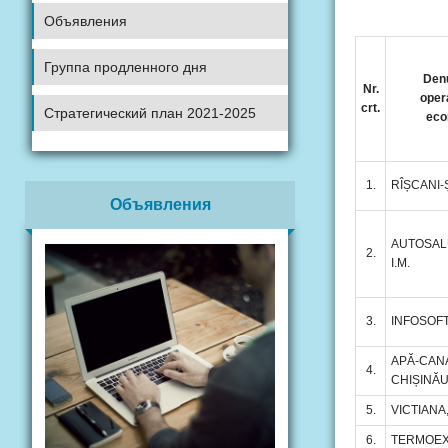
Объявления
Группа продленного дня
Den
Nr.
oper
crt.
Стратегический план 2021-2025
eco
1.
RÎȘCANI-Ș
Объявления
AUTOSAL
2.
I.M.
3.
INFOSOFT
APĂ-CAN
4.
CHIȘINĂU
5.
VICTIANA
6.
TERMOEX