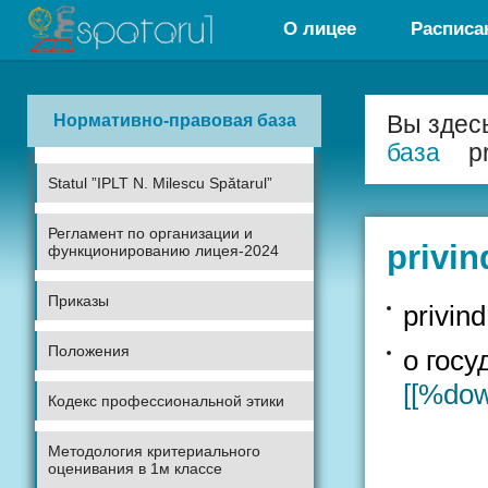
О лицее
Расписа
Нормативно-правовая база
Вы здес
база
p
Statul ”IPLT N. Milescu Spătarul”
Регламент по организации и
privin
функционированию лицея-2024
Приказы
privind
Положения
о гос
[[%do
Кодекс профессиональной этики
Методология критериального
оценивания в 1м классе