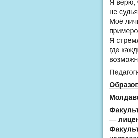
Я верю, 
не судья
Моё лич
примеро
Я стрем
где кажд
возможн
Педагоги
Образо
Молдав
Факульт
—
лице
Факульт