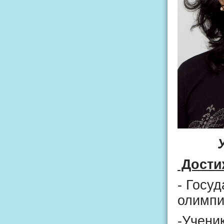
Дости
- Госу
олимпиа
-Учени