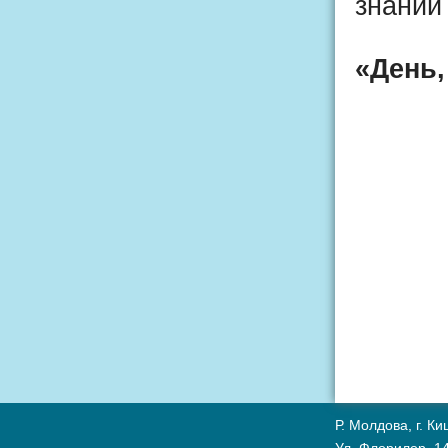
знаний
«День,
Р. Молдова, г. К
Ул. Флорилор, 14