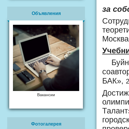
Ста
за соб
Объявления
Сотруд
теорет
Москва
Учебни
Буйниц
соавто
БАК»,
2
Достиж
Вакансии
олимпи
Талант
городс
Фотогалерея
провер