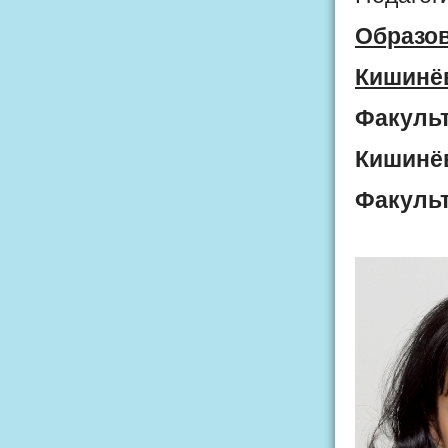
Образов
Кишинёв
Факульт
Кишинёв
Факульт