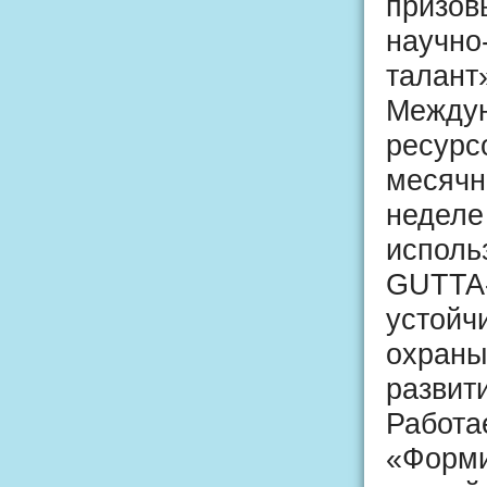
призов
научно
талант
Междун
ресурс
месячн
неделе
исполь
GUTTA-
устойч
охраны
развит
Работа
«Форми