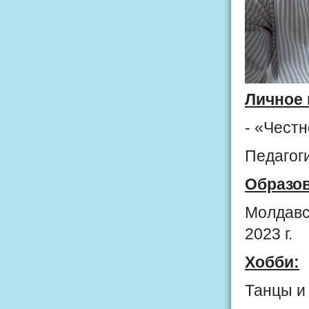
Личное 
- «Честн
Педагоги
Образо
Молдавс
2023 г.
Хобби:
Танцы и