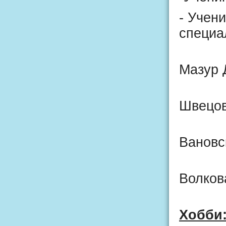
- Учен
специа
Мазур 
Швецов
Вановс
Волков
Хобби