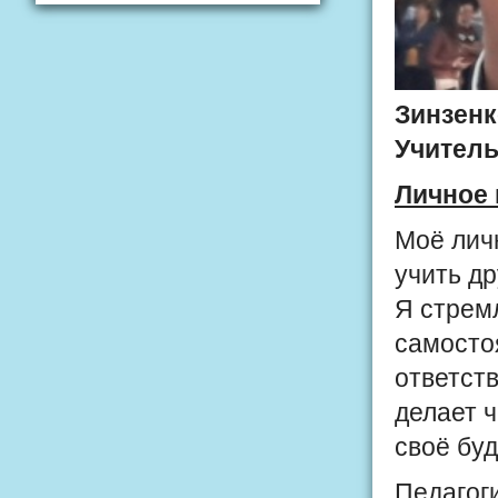
Зинзенк
Учитель
Личное 
Моё лич
учить др
Я стрем
самостоя
ответст
делает 
своё бу
Педагоги