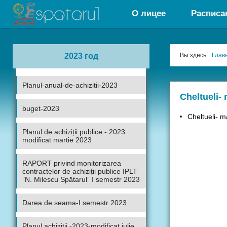
О лицее
Расписа
2023 год
Вы здесь:
Глав
Planul-anual-de-achizitii-2023
Сheltueli-
buget-2023
Сheltueli- 
Planul de achiziții publice - 2023
modificat martie 2023
RAPORT privind monitorizarea
contractelor de achiziții publice IPLT
”N. Milescu Spătarul” I semestr 2023
Darea de seama-I semestr 2023
Planul achizitii -2023-modificat iulie