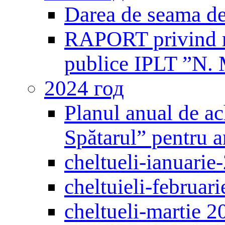
Darea de seama de
RAPORT privind mo
publice IPLT ”N. 
2024 год
Planul anual de ac
Spătarul” pentru 
cheltueli-ianuarie
cheltuieli-februar
cheltueli-martie 2