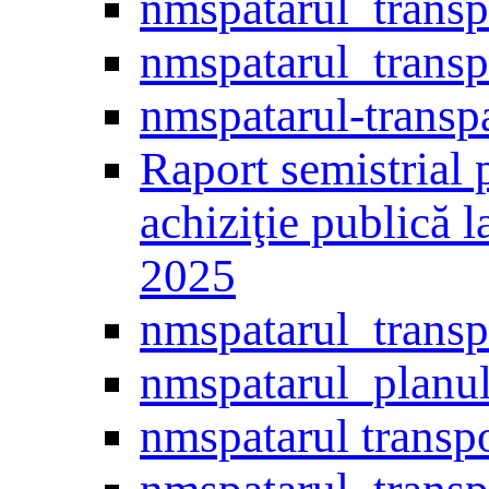
nmspatarul_transp
nmspatarul_trans
nmspatarul-transp
Raport semistrial 
achiziţie publică 
2025
nmspatarul_trans
nmspatarul_planul
nmspatarul transp