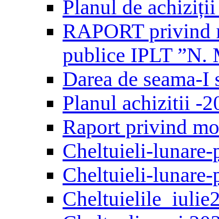
Planul de achiziți
RAPORT privind mo
publice IPLT ”N. 
Darea de seama-I 
Planul achizitii -
Raport privind mon
Сheltuieli-lunare-
Cheltuieli-lunare-
Сheltuielile_iulie