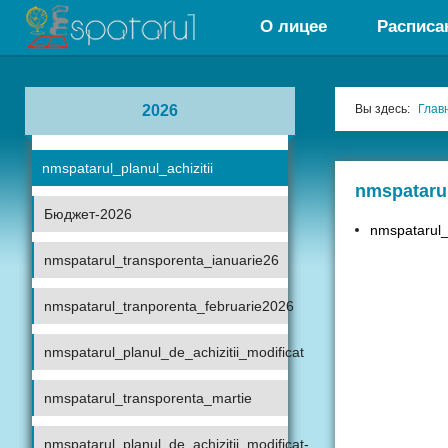
О лицее
Расписа
2026
Вы здесь:
Глав
nmspatarul_planul_achizitii
nmspatarul
Бюджет-2026
nmspatarul_p
nmspatarul_transporenta_ianuarie26
nmspatarul_tranporenta_februarie2026
nmspatarul_planul_de_achizitii_modificat
nmspatarul_transporenta_martie
nmspatarul_planul_de_achizitii_modificat-