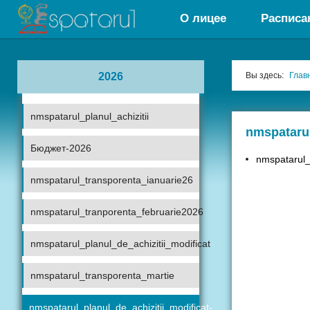
О лицее
Расписа
2026
Вы здесь:
Глав
nmspatarul_planul_achizitii
nmspatarul
Бюджет-2026
nmspatarul_
nmspatarul_transporenta_ianuarie26
nmspatarul_tranporenta_februarie2026
nmspatarul_planul_de_achizitii_modificat
nmspatarul_transporenta_martie
nmspatarul_planul_de_achizitii_modificat-