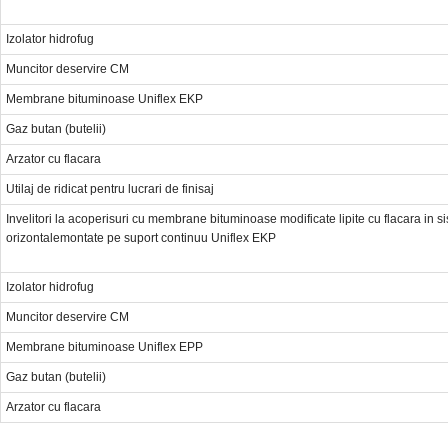
Izolator hidrofug
Muncitor deservire CM
Membrane bituminoase Uniflex EKP
Gaz butan (butelii)
Arzator cu flacara
Utilaj de ridicat pentru lucrari de finisaj
Invelitori la acoperisuri cu membrane bituminoase modificate lipite cu flacara in 
orizontalemontate pe suport continuu Uniflex EKP
Izolator hidrofug
Muncitor deservire CM
Membrane bituminoase Uniflex EPP
Gaz butan (butelii)
Arzator cu flacara