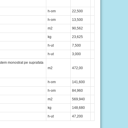
h-om
22,500
h-om
13,500
m2
90,562
kg
23,625
h-ut
7,500
h-ut
3,000
sistem monostrat pe suprafata
m2
472,00
h-om
141,600
h-om
84,960
m2
569,940
kg
148,680
h-ut
47,200