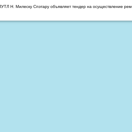
ПУТЛ Н. Милеску Спэтару объявляет тендер на осуществление рем