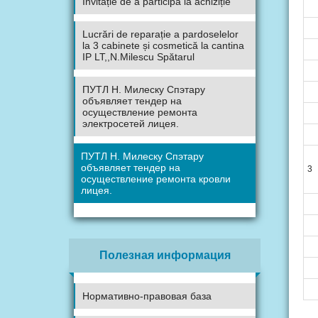
Invitație de a participa la achiziție
Lucrări de reparație a pardoselelor
la 3 cabinete și cosmetică la cantina
IP LT,,N.Milescu Spătarul
ПУТЛ Н. Милеску Спэтару
объявляет тендер на
осуществление ремонта
электросетей лицея.
ПУТЛ Н. Милеску Спэтару
объявляет тендер на
3
осуществление ремонта кровли
лицея.
Полезная информация
Нормативно-правовая база