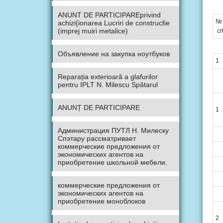
ANUNT DE PARTICIPAREprivind
№
achizi{ionarea Lucriri de construcfie
(imprej muiri metalice)
crt
Объявление на закупка ноутбуков
1
Reparația exterioară a glafurilor
pentru IPLT N. Milescu Spătarul
ANUNȚ DE PARTICIPARE
1
Администрация ПУТЛ Н. Милеску
Спэтару рассматривает
коммерческие предложения от
экономических агентов на
приобретение школьной мебели.
коммерческие предложения от
экономических агентов на
приобретение моноблоков
2