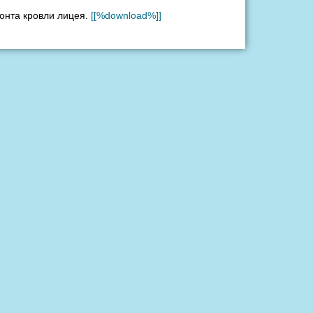
онта кровли лицея.
[[%download%]]