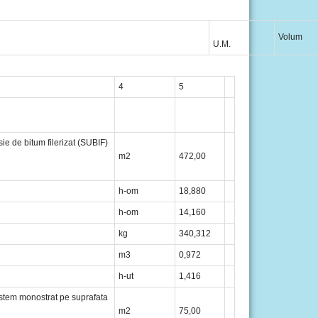
Volum
U.M.
4
5
ie de bitum filerizat (SUBIF)
m2
472,00
h-om
18,880
h-om
14,160
kg
340,312
m3
0,972
h-ut
1,416
sistem monostrat pe suprafata
m2
75,00