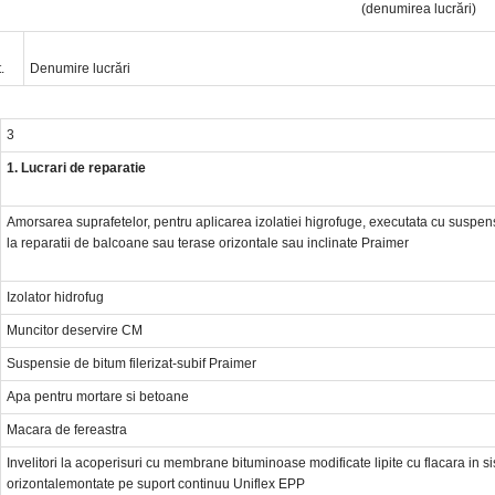
(denumirea lucrări)
.
Denumire lucrări
3
1. Lucrari de reparatie
Amorsarea suprafetelor, pentru aplicarea izolatiei higrofuge, executata cu suspens
la reparatii de balcoane sau terase orizontale sau inclinate Praimer
Izolator hidrofug
Muncitor deservire CM
Suspensie de bitum filerizat-subif Praimer
Apa pentru mortare si betoane
Macara de fereastra
Invelitori la acoperisuri cu membrane bituminoase modificate lipite cu flacara in 
orizontalemontate pe suport continuu Uniflex EPP