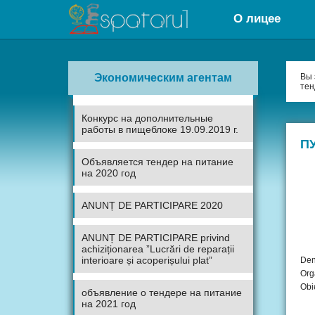
О лицее
Экономическим агентам
Вы 
тен
Конкурс на дополнительные
работы в пищеблоке 19.09.2019 г.
ПУ
Объявляется тендер на питание
на 2020 год
ANUNȚ DE PARTICIPARE 2020
ANUNȚ DE PARTICIPARE privind
achiziționarea ”Lucrări de reparații
interioare și acoperișului plat”
Den
Org
O
объявление о тендере на питание
на 2021 год