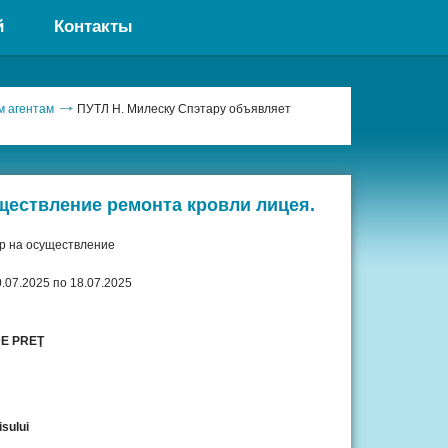
й
Контакты
м агентам
ПУТЛ Н. Милеску Спэтару объявляет
ществление ремонта кровли лицея.
р на осуществление
.07.2025 по 18.07.2025
E PREŢ
l
isului