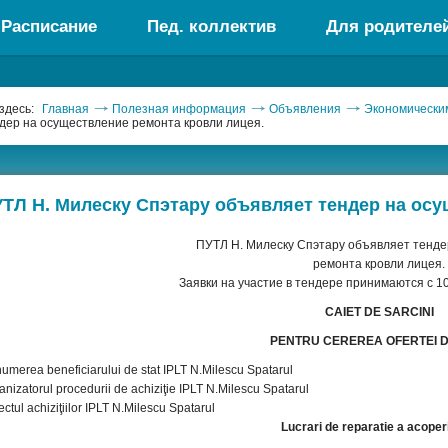
Расписание
Пед. коллектив
Для родителе
здесь:
Главная
Полезная информация
Объявления
Экономически
дер на осуществление ремонта кровли лицея.
ТЛ Н. Милеску Спэтару объявляет тендер на осу
ПУТЛ Н. Милеску Спэтару объявляет тенде
ремонта кровли лицея.
Заявки на участие в тендере принимаются с 10
CAIET DE SARCINI
PENTRU CEREREA OFERTEI D
umerea beneficiarului de stat IPLT N.Milescu Spatarul
anizatorul procedurii de achiziţie IPLT N.Milescu Spatarul
biectul achiziţiilor IPLT N.Milescu Spataru
Lucrari de reparatie a acoper